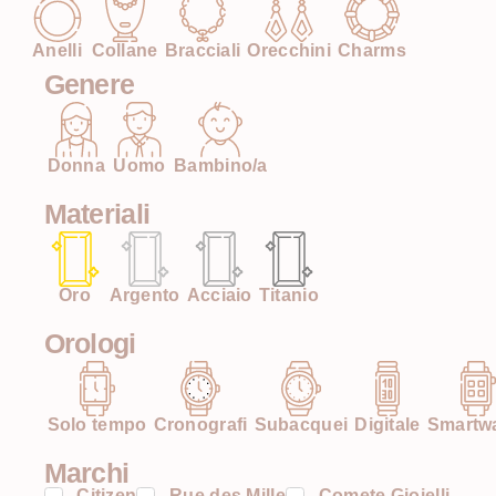
Anelli
Collane
Bracciali
Orecchini
Charms
Genere
Donna
Uomo
Bambino/a
Materiali
Oro
Argento
Acciaio
Titanio
Orologi
Solo tempo
Cronografi
Subacquei
Digitale
Smartw
Marchi
Citizen
Rue des Mille
Comete Gioielli