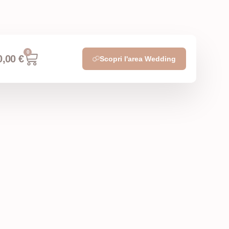
0
0,00
€
Scopri l'area Wedding