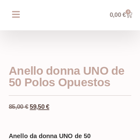
0
0,00
€
Chi siamo
Prossimi eventi
AREA WEDDING
Anello donna UNO de
50 Polos Opuestos
85,00
€
59,50
€
Anello da donna UNO de 50