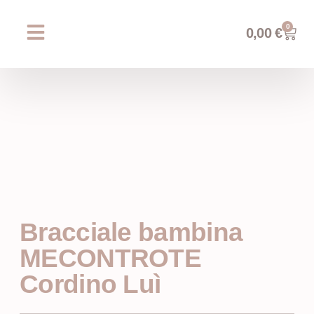
0
0,00
€
Chi siamo
Prossimi eventi
AREA WEDDING
Bracciale bambina
MECONTROTE
Cordino Luì