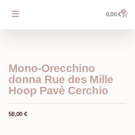
0
0,00
€
Chi siamo
Prossimi eventi
AREA WEDDING
Mono-Orecchino
donna Rue des Mille
Hoop Pavè Cerchio
58,00
€