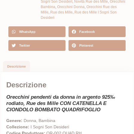
Sogni Son Desideri
,
Novità Rue des Mille
,
Orecchini
Bambina
,
Orecchini Donna
,
Orecchini Rue des
Mille
,
Rue des Mille
,
Rue des Mille I Sogni Son
Desideri
WhatsApp
Facebook
Twitter
Pinterest
Descrizione
Descrizione
Orecchini pendenti da donna in argento 925‰
rodiato, Rue des Mille CON CATENELLA E
CIONDOLO BOMBATO QUADRIFOGLIO
Genere:
Donna, Bambina
Collezione:
I Sogni Son Desideri
Codice Produttore:
OR-002 QUAD RH