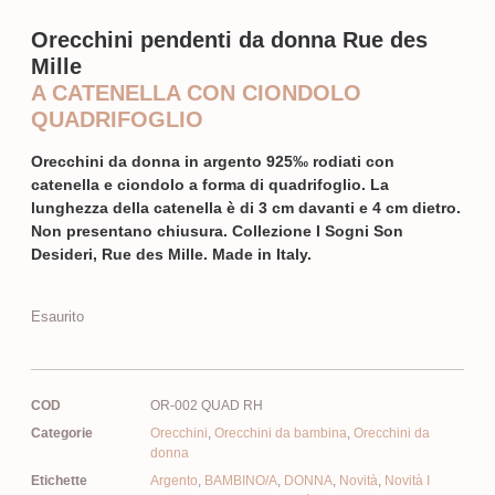
Orecchini pendenti da donna Rue des
Mille
A CATENELLA CON CIONDOLO
QUADRIFOGLIO
Orecchini da donna in argento 925‰ rodiati con
catenella e ciondolo a forma di quadrifoglio. La
lunghezza della catenella è di 3 cm davanti e 4 cm dietro.
Non presentano chiusura. Collezione I Sogni Son
Desideri, Rue des Mille. Made in Italy.
Esaurito
COD
OR-002 QUAD RH
Categorie
Orecchini
,
Orecchini da bambina
,
Orecchini da
donna
Etichette
Argento
,
BAMBINO/A
,
DONNA
,
Novità
,
Novità I