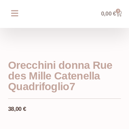
0
0,00
€
Chi siamo
Prossimi eventi
AREA WEDDING
Orecchini donna Rue
des Mille Catenella
Quadrifoglio7
38,00
€