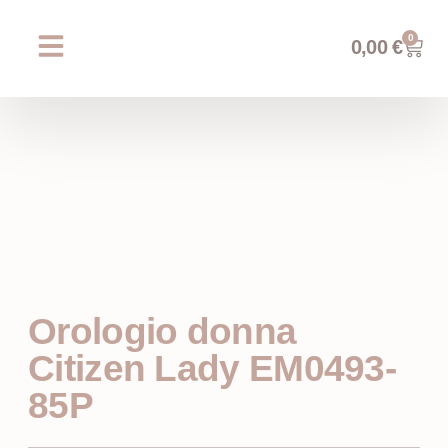
0
0,00
€
Chi siamo
Prossimi eventi
AREA WEDDING
Orologio donna
Citizen Lady EM0493-
85P