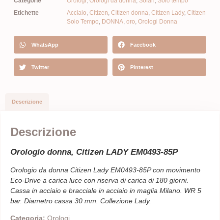
Categorie
Orologi
,
Orologi da donna
,
Solari
,
Solo tempo
Etichette
Acciaio
,
Citizen
,
Citizen donna
,
Citizen Lady
,
Citizen
Solo Tempo
,
DONNA
,
oro
,
Orologi Donna
WhatsApp
Facebook
Twitter
Pinterest
Descrizione
Descrizione
Orologio donna, Citizen LADY EM0493-85P
Orologio da donna Citizen Lady EM0493-85P con movimento
Eco-Drive a carica luce con riserva di carica di 180 giorni.
Cassa in acciaio e bracciale in acciaio in maglia Milano. WR 5
bar. Diametro cassa 30 mm. Collezione Lady.
Categoria:
Orologi