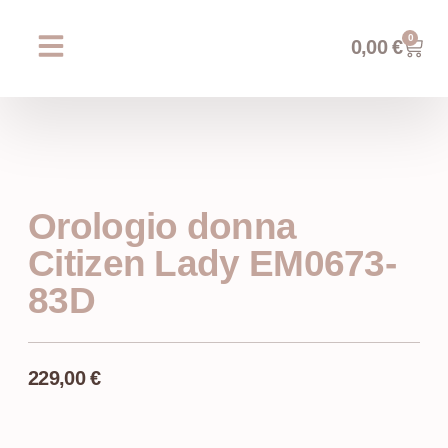
0
0,00
€
Chi siamo
Prossimi eventi
AREA WEDDING
Orologio donna
Citizen Lady EM0673-
83D
229,00
€