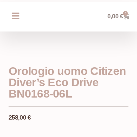
0
0,00
€
Chi siamo
Prossimi eventi
AREA WEDDING
Orologio uomo Citizen
Diver’s Eco Drive
BN0168-06L
258,00
€