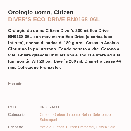
Orologio uomo, Citizen
DIVER’S ECO DRIVE BN0168-06L
Orologio da uomo Citizen Diver’s 200 mt Eco Drive
BN0168-06L con movimento Eco Drive (a carica luce
infinita), riserva di carica di 180 giorni. Cassa in Acciaio.
Cinturino in poliuretano. Fondo serrato a vite. Corona a
vite. Ghiera girevole unidirezionale. Indici e sfere ad alta
luminosità. WR 20 bar. Diver`s 200 mt. Diametro cassa 44
mm. Collezione Promaster.
Esaurito
COD
BN0168-06L
Categorie
Orologi
,
Orologi da uomo
,
Solari
,
Solo tempo
,
Subacquei
Etichette
Acciaio
,
Citizen
,
Citizen Promaster
,
Citizen Solo