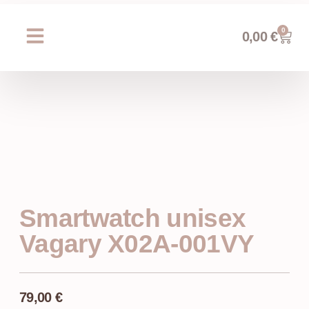
0
0,00
€
Chi siamo
Prossimi eventi
AREA WEDDING
Smartwatch unisex
Vagary X02A-001VY
79,00
€