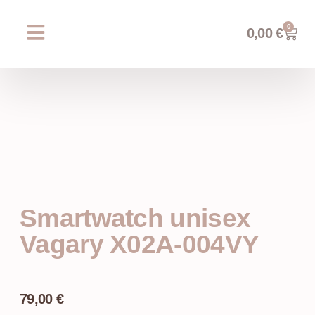
0
0,00
€
Chi siamo
Prossimi eventi
AREA WEDDING
Smartwatch unisex
Vagary X02A-004VY
79,00
€