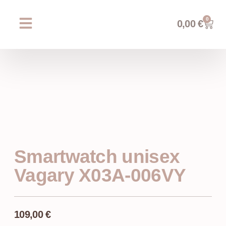
0
0,00
€
Chi siamo
Prossimi eventi
AREA WEDDING
Smartwatch unisex
Vagary X03A-006VY
109,00
€