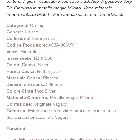
batteria 7 giorni ricaricabile con cavo USB. App di gestione Very
Fit. Cinturino in metallo maglia Milano. Vetro minerale.
Impermeabilità IPS68. Diametro cassa 36 mm. Smartwatch.
Categoria:
Orologi
Genere:
Unisex
Collezione:
Smartwatch
Codice Produttore:
X03A-006VY
Vetro:
Minerale
Impermeabilità:
IPS68
Colore Cassa:
Silver
Forma Cassa:
Rettangolare
Materiale Cassa:
Plastica
Dimensione cassa:
36 mm
Colore Cinturino:
Silver
Materiale Cinturino:
Metallo maglia Milano
Confezione:
Originale Vagary
Garanzia:
Estensione garanzia 5 anni con validità Italia.
Garanzia internazionale Vagary.
Funzioni:
Rilevazione parametri relativi alla salute: Frequenza