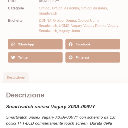
COD
X03A-006VY
Categorie
Orologi
,
Orologi da donna
,
Orologi da uomo
,
Smartwatch
Etichette
DONNA
,
Orologi Donna
,
Orologi Uomo
,
Smartwatch
,
UOMO
,
Vagary
,
Vagary Donna
,
Vagary
Smartwatch
,
Vagary Uomo
WhatsApp
Facebook
Twitter
Pinterest
Descrizione
Descrizione
Smartwatch unisex Vagary X03A-006VY
Smartwatch unisex Vagary X03A-006VY
con schermo da 1,8
pollici TFT-LCD completamente touch screen. Durata della