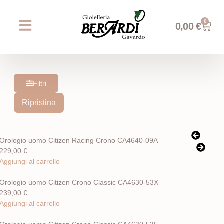
0
0,00
€
Chi siamo
Prossimi eventi
AREA WEDDING
Filtri
Ripristina
Orologio uomo Citizen Racing Crono CA4640-09A
229,00
€
Aggiungi al carrello
Orologio uomo Citizen Crono Classic CA4630-53X
239,00
€
Aggiungi al carrello