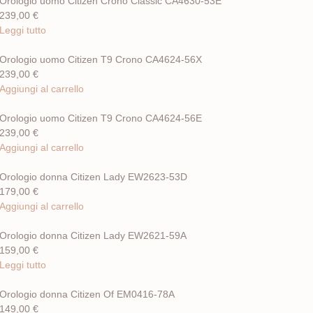
Orologio uomo Citizen Crono Classic CA4630-53E
239,00
€
Leggi tutto
Orologio uomo Citizen T9 Crono CA4624-56X
239,00
€
Aggiungi al carrello
Orologio uomo Citizen T9 Crono CA4624-56E
239,00
€
Aggiungi al carrello
Orologio donna Citizen Lady EW2623-53D
179,00
€
Aggiungi al carrello
Orologio donna Citizen Lady EW2621-59A
159,00
€
Leggi tutto
Orologio donna Citizen Of EM0416-78A
149,00
€