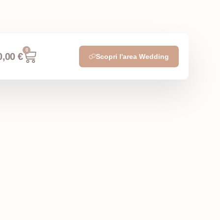
0
0,00
€
Scopri l'area Wedding