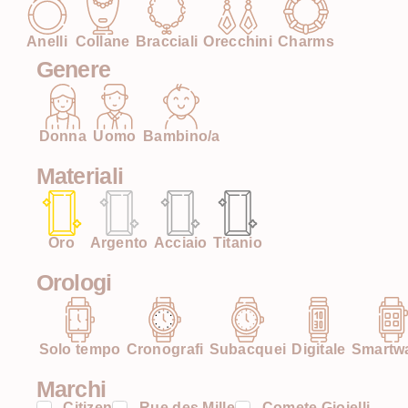
Anelli
Collane
Bracciali
Orecchini
Charms
Genere
Donna
Uomo
Bambino/a
Materiali
Oro
Argento
Acciaio
Titanio
Orologi
Solo tempo
Cronografi
Subacquei
Digitale
Smartw
Marchi
Citizen
Rue des Mille
Comete Gioielli