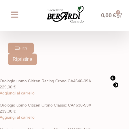
0
0,00
€
Chi siamo
Prossimi eventi
AREA WEDDING
Filtri
Ripristina
Orologio uomo Citizen Racing Crono CA4640-09A
229,00
€
Aggiungi al carrello
Orologio uomo Citizen Crono Classic CA4630-53X
239,00
€
Aggiungi al carrello