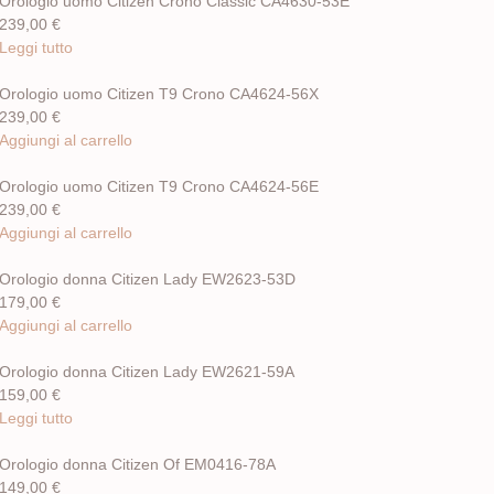
Orologio uomo Citizen Crono Classic CA4630-53E
239,00
€
Leggi tutto
Orologio uomo Citizen T9 Crono CA4624-56X
239,00
€
Aggiungi al carrello
Orologio uomo Citizen T9 Crono CA4624-56E
239,00
€
Aggiungi al carrello
Orologio donna Citizen Lady EW2623-53D
179,00
€
Aggiungi al carrello
Orologio donna Citizen Lady EW2621-59A
159,00
€
Leggi tutto
Orologio donna Citizen Of EM0416-78A
149,00
€