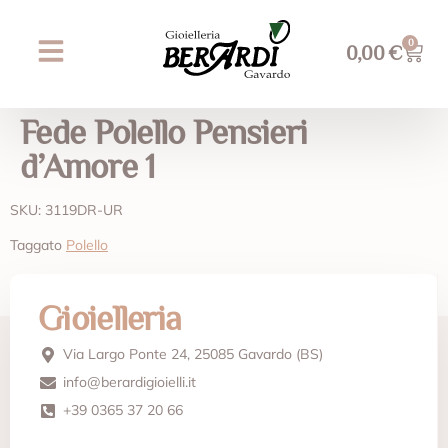
0
0,00
€
Prossimi eventi
AREA WEDDING
Fede Polello Pensieri
d’Amore 1
SKU: 3119DR-UR
Taggato
Polello
Gioielleria
Via Largo Ponte 24, 25085 Gavardo (BS)
info@berardigioielli.it
+39 0365 37 20 66