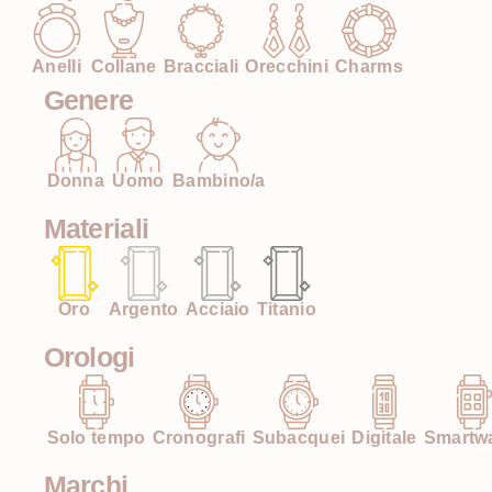
Anelli
Collane
Bracciali
Orecchini
Charms
Genere
Donna
Uomo
Bambino/a
Materiali
Oro
Argento
Acciaio
Titanio
Orologi
Solo tempo
Cronografi
Subacquei
Digitale
Smartw
Marchi