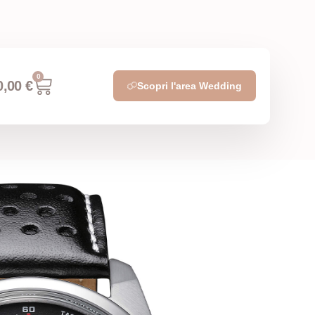
0
0,00
€
Scopri l'area Wedding