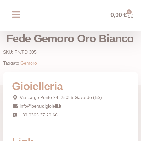
0
0,00
€
Chi siamo
Prossimi eventi
AREA WEDDING
Fede Gemoro Oro Bianco
SKU: FN/FD 305
Taggato
Gemoro
Gioielleria
Via Largo Ponte 24, 25085 Gavardo (BS)
info@berardigioielli.it
+39 0365 37 20 66