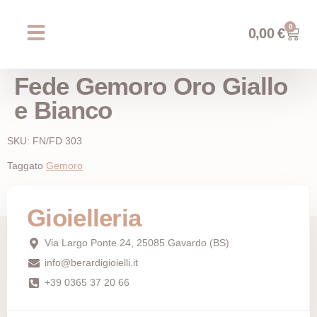
0
0,00
€
Chi siamo
Prossimi eventi
AREA WEDDING
Fede Gemoro Oro Giallo
e Bianco
SKU: FN/FD 303
Taggato
Gemoro
Gioielleria
Via Largo Ponte 24, 25085 Gavardo (BS)
info@berardigioielli.it
+39 0365 37 20 66