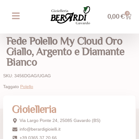
0
0,00
€
Prossimi eventi
AREA WEDDING
Fede Polello My Cloud Oro
Giallo, Argento e Diamante
Bianco
SKU: 3456DGAG/UGAG
Taggato
Polello
Gioielleria
Via Largo Ponte 24, 25085 Gavardo (BS)
info@berardigioielli.it
+39 0365 37 20 66