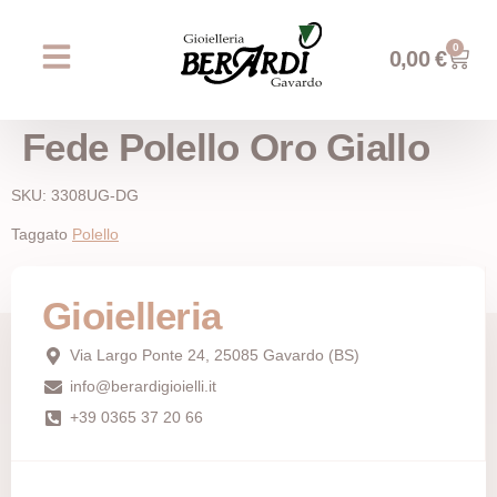
0
0,00
€
Chi siamo
Prossimi eventi
AREA WEDDING
Fede Polello Oro Giallo
SKU: 3308UG-DG
Taggato
Polello
Gioielleria
Via Largo Ponte 24, 25085 Gavardo (BS)
info@berardigioielli.it
+39 0365 37 20 66