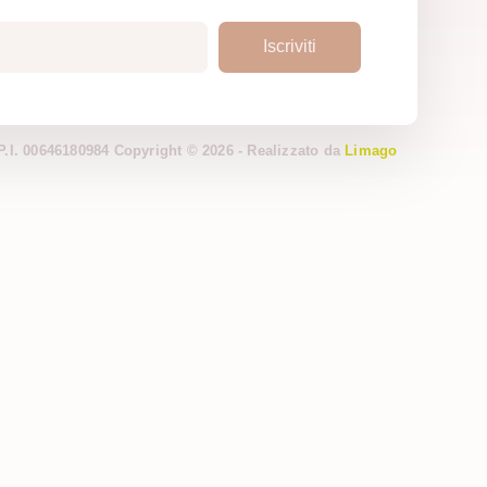
Iscriviti
 P.I. 00646180984 Copyright © 2026 - Realizzato da
Limago