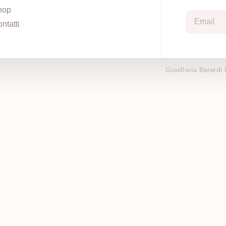
hop
ntatti
Gioelleria Berardi