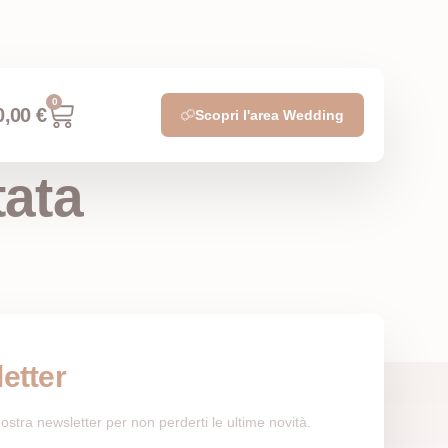
0
0,00
€
Scopri l'area Wedding
tata
etter
a nostra newsletter per non perderti le ultime novità.