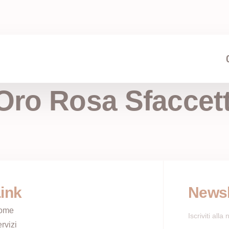
Oro Rosa Sfaccet
ink
Newsl
ome
Iscriviti all
rvizi