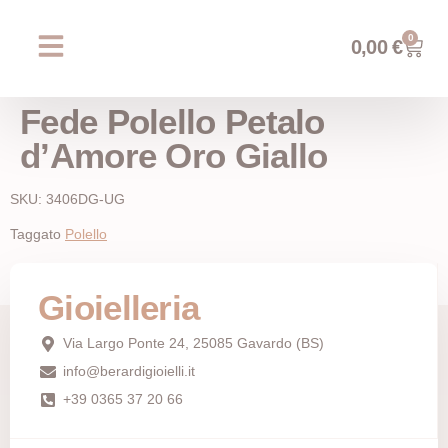
0
0,00
€
Chi siamo
Prossimi eventi
AREA WEDDING
Fede Polello Petalo
d’Amore Oro Giallo
SKU: 3406DG-UG
Taggato
Polello
Gioielleria
Via Largo Ponte 24, 25085 Gavardo (BS)
info@berardigioielli.it
+39 0365 37 20 66