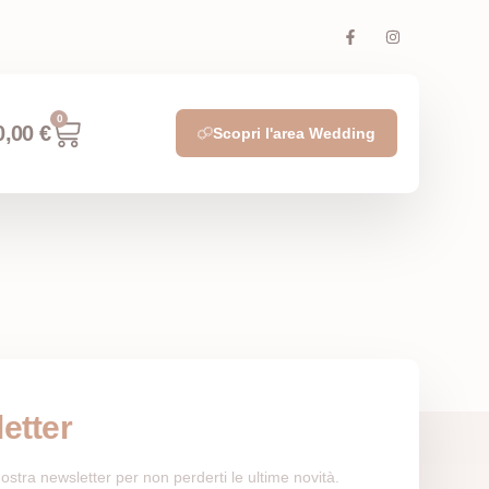
0
0,00
€
Scopri l'area Wedding
etter
a nostra newsletter per non perderti le ultime novità.