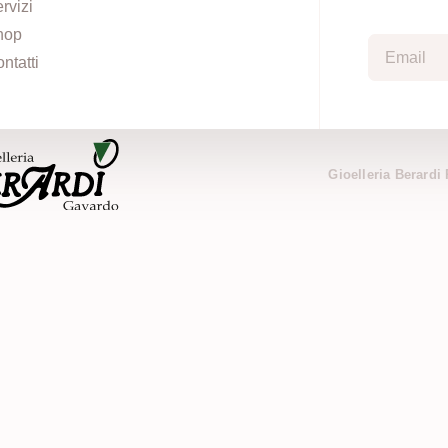
rvizi
hop
ntatti
Gioelleria Berardi