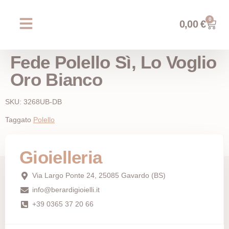
0
0,00
€
Chi siamo
Prossimi eventi
AREA WEDDING
Fede Polello Sì, Lo Voglio
Oro Bianco
SKU: 3268UB-DB
Taggato
Polello
Gioielleria
Via Largo Ponte 24, 25085 Gavardo (BS)
info@berardigioielli.it
+39 0365 37 20 66