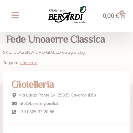
0
0,00
€
Prossimi eventi
AREA WEDDING
Fede Unoaerre Classica
SKU: CLASSICA ORO GIALLO da 3g a 10g
Taggato
Unoaerre
Gioielleria
Via Largo Ponte 24, 25085 Gavardo (BS)
info@berardigioielli.it
+39 0365 37 20 66