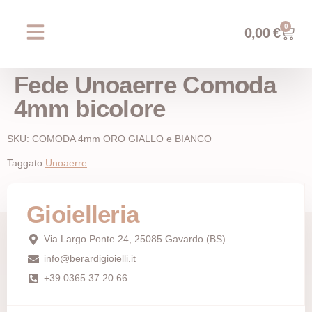
0
0,00
€
Chi siamo
Prossimi eventi
AREA WEDDING
Fede Unoaerre Comoda
4mm bicolore
SKU: COMODA 4mm ORO GIALLO e BIANCO
Taggato
Unoaerre
Gioielleria
Via Largo Ponte 24, 25085 Gavardo (BS)
info@berardigioielli.it
+39 0365 37 20 66