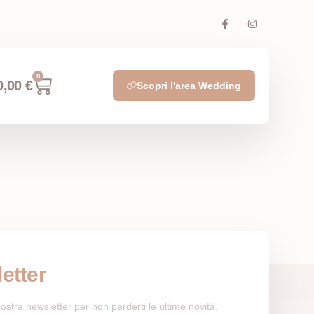
0
0,00
€
Scopri l'area Wedding
etter
a nostra newsletter per non perderti le ultime novità.