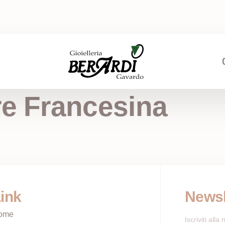
e Francesina
ink
Newsl
ome
Iscriviti all