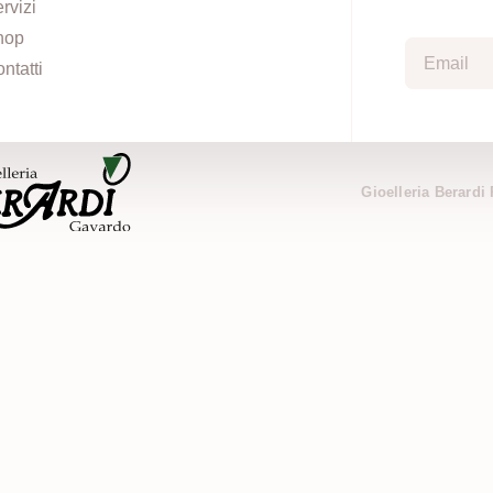
rvizi
hop
ntatti
Gioelleria Berardi