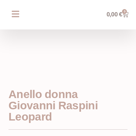
0
0,00
€
Chi siamo
Prossimi eventi
AREA WEDDING
Anello donna
Giovanni Raspini
Leopard