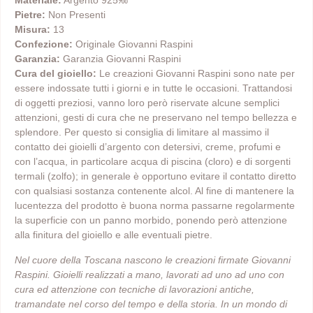
Materiale:
Argento 925‰
Pietre:
Non Presenti
Misura:
13
Confezione:
Originale Giovanni Raspini
Garanzia:
Garanzia Giovanni Raspini
Cura del gioiello:
Le creazioni Giovanni Raspini sono nate per
essere indossate tutti i giorni e in tutte le occasioni. Trattandosi
di oggetti preziosi, vanno loro però riservate alcune semplici
attenzioni, gesti di cura che ne preservano nel tempo bellezza e
splendore. Per questo si consiglia di limitare al massimo il
contatto dei gioielli d’argento con detersivi, creme, profumi e
con l’acqua, in particolare acqua di piscina (cloro) e di sorgenti
termali (zolfo); in generale è opportuno evitare il contatto diretto
con qualsiasi sostanza contenente alcol. Al fine di mantenere la
lucentezza del prodotto è buona norma passarne regolarmente
la superficie con un panno morbido, ponendo però attenzione
alla finitura del gioiello e alle eventuali pietre.
Nel cuore della Toscana nascono le creazioni firmate Giovanni
Raspini. Gioielli realizzati a mano, lavorati ad uno ad uno con
cura ed attenzione con tecniche di lavorazioni antiche,
tramandate nel corso del tempo e della storia. In un mondo di