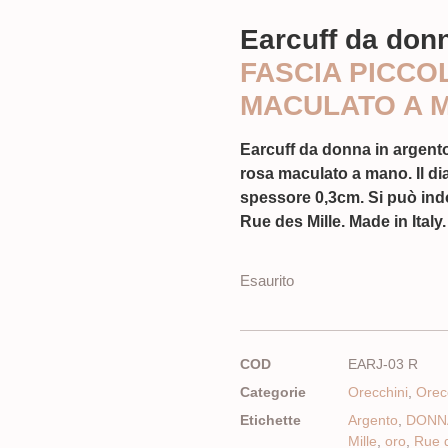
Earcuff da don
FASCIA PICCO
MACULATO A 
Earcuff da donna in argent
rosa maculato a mano. Il dia
spessore 0,3cm. Si può ind
Rue des Mille. Made in Italy.
Esaurito
COD
EARJ-03 R
Categorie
Orecchini
,
Orec
Etichette
Argento
,
DONN
Mille
,
oro
,
Rue d