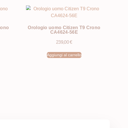
rono
Orologio uomo Citizen T9 Crono
CA4624-56E
239,00
€
Aggiungi al carrello