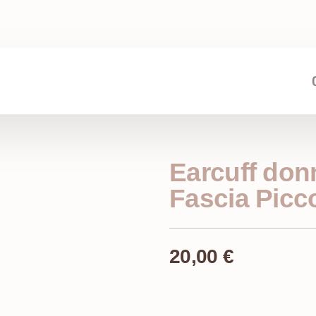
Earcuff don
Fascia Picc
20,00
€