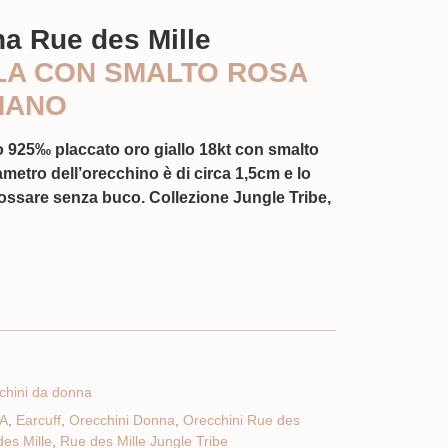
na Rue des Mille
LA CON SMALTO ROSA
MANO
o 925‰ placcato oro giallo 18kt con smalto
metro dell’orecchino è di circa 1,5cm e lo
ossare senza buco. Collezione Jungle Tribe,
chini da donna
A
,
Earcuff
,
Orecchini Donna
,
Orecchini Rue des
es Mille
,
Rue des Mille Jungle Tribe