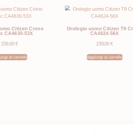
uomo Citizen Crono
Orologio uomo Citizen T9 C
ic CA4630-53X
CA4624-56X
239,00
€
239,00
€
ungi al carrello
Aggiungi al carrello