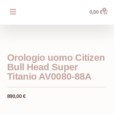
0
0,00
€
Chi siamo
Prossimi eventi
AREA WEDDING
Orologio uomo Citizen
Bull Head Super
Titanio AV0080-88A
890,00
€