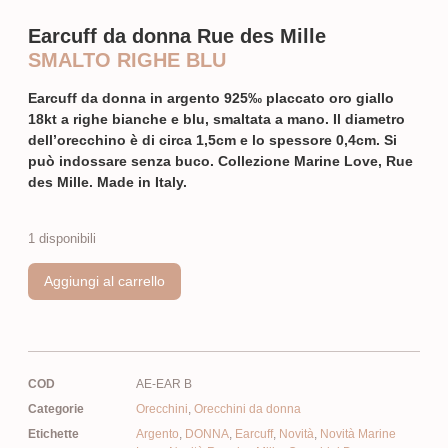
Earcuff da donna Rue des Mille
SMALTO RIGHE BLU
Earcuff da donna in argento 925‰ placcato oro giallo
18kt a righe bianche e blu, smaltata a mano. Il diametro
dell’orecchino è di circa 1,5cm e lo spessore 0,4cm. Si
può indossare senza buco. Collezione Marine Love, Rue
des Mille. Made in Italy.
1 disponibili
Aggiungi al carrello
COD
AE-EAR B
Categorie
Orecchini
,
Orecchini da donna
Etichette
Argento
,
DONNA
,
Earcuff
,
Novità
,
Novità Marine