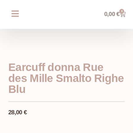
0
0,00
€
Chi siamo
Prossimi eventi
AREA WEDDING
Earcuff donna Rue
des Mille Smalto Righe
Blu
28,00
€