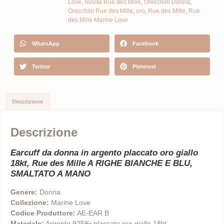
Love
,
Novità Rue des Mille
,
Orecchini Donna
,
Orecchini Rue des Mille
,
oro
,
Rue des Mille
,
Rue
des Mille Marine Love
WhatsApp
Facebook
Twitter
Pinterest
Descrizione
Descrizione
Earcuff da donna in argento placcato oro giallo
18kt, Rue des Mille A RIGHE BIANCHE E BLU,
SMALTATO A MANO
Genere:
Donna
Collezione:
Marine Love
Codice Produttore:
AE-EAR B
Materiale:
Argento 925‰ placcato oro giallo 18kt