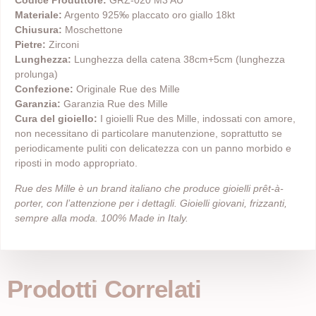
Codice Produttore:
GRZ-020 M3 AU
Materiale:
Argento 925‰ placcato oro giallo 18kt
Chiusura:
Moschettone
Pietre:
Zirconi
Lunghezza:
Lunghezza della catena 38cm+5cm (lunghezza
prolunga)
Confezione:
Originale Rue des Mille
Garanzia:
Garanzia Rue des Mille
Cura del gioiello:
I gioielli Rue des Mille, indossati con amore,
non necessitano di particolare manutenzione, soprattutto se
periodicamente puliti con delicatezza con un panno morbido e
riposti in modo appropriato.
Rue des Mille è un brand italiano che produce gioielli prêt-à-
porter, con l’attenzione per i dettagli. Gioielli giovani, frizzanti,
sempre alla moda. 100% Made in Italy.
Prodotti Correlati