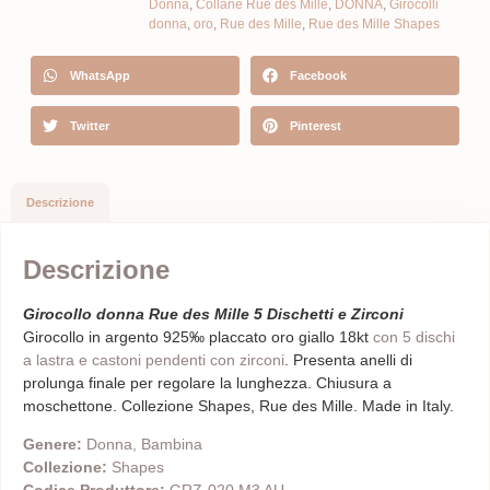
Donna
,
Collane Rue des Mille
,
DONNA
,
Girocolli
donna
,
oro
,
Rue des Mille
,
Rue des Mille Shapes
WhatsApp
Facebook
Twitter
Pinterest
Descrizione
Descrizione
Girocollo donna Rue des Mille 5 Dischetti e Zirconi
Girocollo in argento 925‰ placcato oro giallo 18kt
con 5 dischi
a lastra e castoni pendenti con zirconi
. Presenta anelli di
prolunga finale per regolare la lunghezza. Chiusura a
moschettone. Collezione Shapes, Rue des Mille. Made in Italy.
Genere:
Donna, Bambina
Collezione:
Shapes