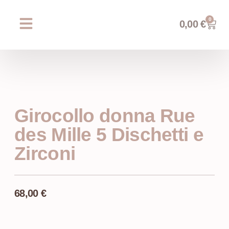
0
0,00
€
Chi siamo
Prossimi eventi
AREA WEDDING
Girocollo donna Rue
des Mille 5 Dischetti e
Zirconi
68,00
€