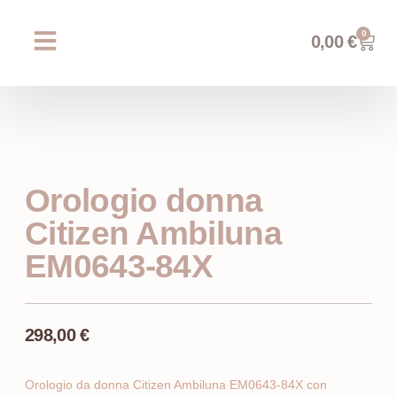
0
0,00
€
Chi siamo
Prossimi eventi
AREA WEDDING
Orologio donna
Citizen Ambiluna
EM0643-84X
298,00
€
Orologio da donna Citizen Ambiluna EM0643-84X con