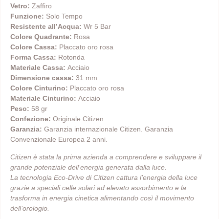
Vetro:
Zaffiro
Funzione:
Solo Tempo
Resistente all’Acqua:
Wr 5 Bar
Colore Quadrante:
Rosa
Colore Cassa:
Placcato oro rosa
Forma Cassa:
Rotonda
Materiale Cassa:
Acciaio
Dimensione cassa:
31 mm
Colore Cinturino:
Placcato oro rosa
Materiale Cinturino:
Acciaio
Peso:
58 gr
Confezione:
Originale Citizen
Garanzia:
Garanzia internazionale Citizen. Garanzia
Convenzionale Europea 2 anni.
Citizen è stata la prima azienda a comprendere e sviluppare il
grande potenziale dell’energia generata dalla luce.
La tecnologia Eco-Drive di Citizen cattura l’energia della luce
grazie a speciali celle solari ad elevato assorbimento e la
trasforma in energia cinetica alimentando così il movimento
dell’orologio.