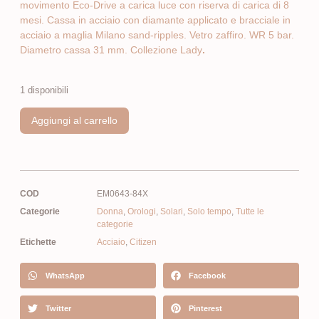
movimento Eco-Drive a carica luce con riserva di carica di 8
mesi. Cassa in acciaio con diamante applicato e bracciale in
acciaio a maglia Milano sand-ripples. Vetro zaffiro. WR 5 bar.
Diametro cassa 31 mm. Collezione Lady
.
1 disponibili
Aggiungi al carrello
COD
EM0643-84X
Categorie
Donna
,
Orologi
,
Solari
,
Solo tempo
,
Tutte le
categorie
Etichette
Acciaio
,
Citizen
WhatsApp
Facebook
Twitter
Pinterest