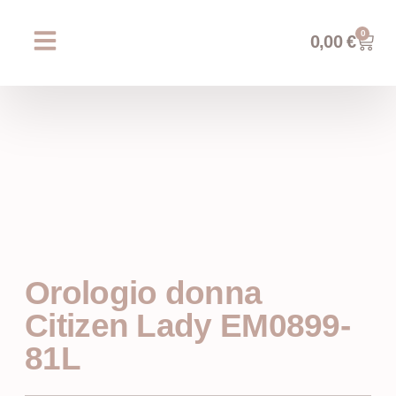
0
0,00
€
Chi siamo
Prossimi eventi
AREA WEDDING
Orologio donna
Citizen Lady EM0899-
81L