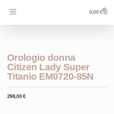
0
0,00
€
Chi siamo
Prossimi eventi
AREA WEDDING
Orologio donna
Citizen Lady Super
Titanio EM0720-85N
298,00
€