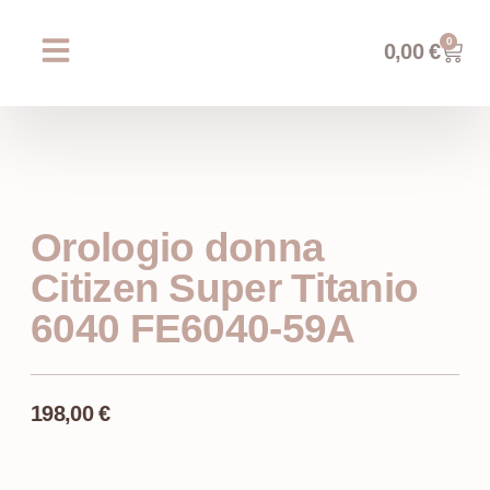
0
0,00
€
Chi siamo
Prossimi eventi
AREA WEDDING
Orologio donna
Citizen Super Titanio
6040 FE6040-59A
198,00
€