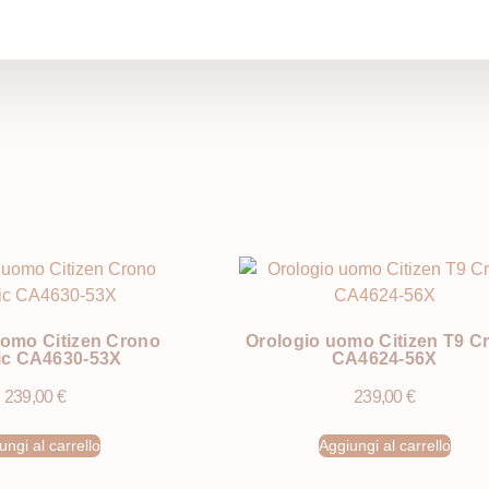
i
uomo Citizen Crono
Orologio uomo Citizen T9 C
ic CA4630-53X
CA4624-56X
239,00
€
239,00
€
ungi al carrello
Aggiungi al carrello