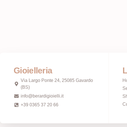
Gioielleria
L
Via Largo Ponte 24, 25085 Gavardo
H
(BS)
Se
info@berardigioielli.it
S
Co
+39 0365 37 20 66