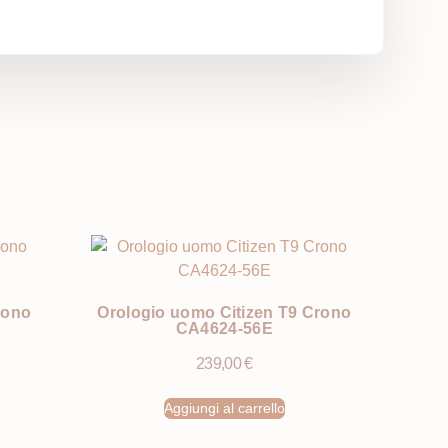
rono
Orologio uomo Citizen T9 Crono
CA4624-56E
239,00
€
Aggiungi al carrello