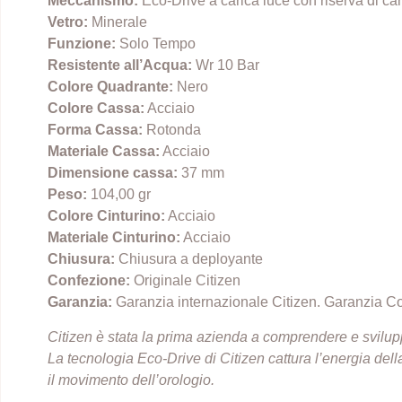
Meccanismo:
Eco-Drive a carica luce con riserva di car
Vetro:
Minerale
Funzione:
Solo Tempo
Resistente all’Acqua:
Wr 10 Bar
Colore Quadrante:
Nero
Colore Cassa:
Acciaio
Forma Cassa:
Rotonda
Materiale Cassa:
Acciaio
Dimensione cassa:
37 mm
Peso:
104,00 gr
Colore Cinturino:
Acciaio
Materiale Cinturino:
Acciaio
Chiusura:
Chiusura a deployante
Confezione:
Originale Citizen
Garanzia:
Garanzia internazionale Citizen. Garanzia C
Citizen è stata la prima azienda a comprendere e svilupp
La tecnologia Eco-Drive di Citizen cattura l’energia dell
il movimento dell’orologio.