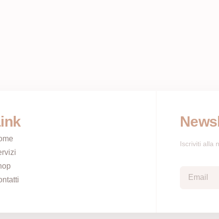
ink
Newsl
ome
Iscriviti all
rvizi
hop
ntatti