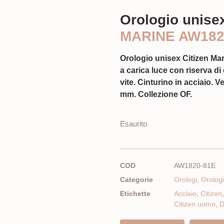
Orologio unisex
MARINE AW182
Orologio unisex Citizen M
a carica luce con riserva di
vite. Cinturino in acciaio. 
mm. Collezione OF.
Esaurito
COD
AW1820-81E
Categorie
Orologi
,
Orolog
Etichette
Acciaio
,
Citizen
Citizen uomo
,