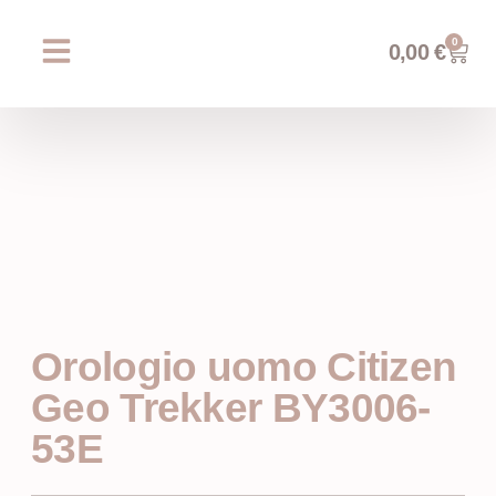
0
0,00
€
Chi siamo
Prossimi eventi
AREA WEDDING
Orologio uomo Citizen
Geo Trekker BY3006-
53E