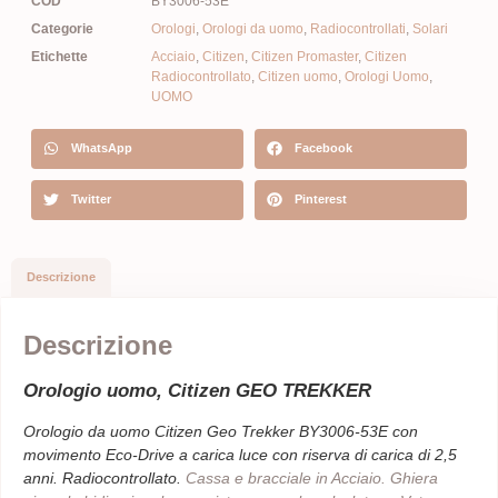
COD
BY3006-53E
Categorie
Orologi
,
Orologi da uomo
,
Radiocontrollati
,
Solari
Etichette
Acciaio
,
Citizen
,
Citizen Promaster
,
Citizen
Radiocontrollato
,
Citizen uomo
,
Orologi Uomo
,
UOMO
WhatsApp
Facebook
Twitter
Pinterest
Descrizione
Descrizione
Orologio uomo, Citizen GEO TREKKER
Orologio da uomo Citizen Geo Trekker BY3006-53E con
movimento Eco-Drive a carica luce con riserva di carica di 2,5
anni. Radiocontrollato.
Cassa e bracciale in Acciaio. Ghiera