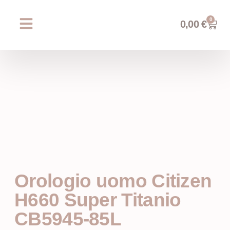
0
0,00
€
Chi siamo
Prossimi eventi
AREA WEDDING
Orologio uomo Citizen
H660 Super Titanio
CB5945-85L