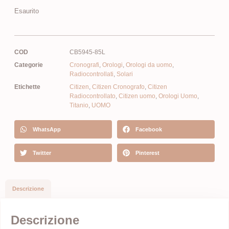
Esaurito
COD
CB5945-85L
Categorie
Cronografi
,
Orologi
,
Orologi da uomo
,
Radiocontrollati
,
Solari
Etichette
Citizen
,
Citizen Cronografo
,
Citizen
Radiocontrollato
,
Citizen uomo
,
Orologi Uomo
,
Titanio
,
UOMO
WhatsApp
Facebook
Twitter
Pinterest
Descrizione
Descrizione