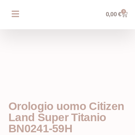
0
0,00
€
Chi siamo
Prossimi eventi
AREA WEDDING
Orologio uomo Citizen
Land Super Titanio
BN0241-59H