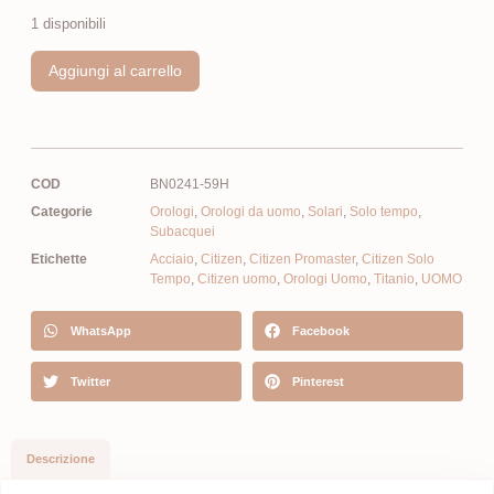
1 disponibili
Aggiungi al carrello
COD
BN0241-59H
Categorie
Orologi
,
Orologi da uomo
,
Solari
,
Solo tempo
,
Subacquei
Etichette
Acciaio
,
Citizen
,
Citizen Promaster
,
Citizen Solo
Tempo
,
Citizen uomo
,
Orologi Uomo
,
Titanio
,
UOMO
WhatsApp
Facebook
Twitter
Pinterest
Descrizione