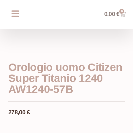
0
0,00
€
Chi siamo
Prossimi eventi
AREA WEDDING
Orologio uomo Citizen
Super Titanio 1240
AW1240-57B
278,00
€