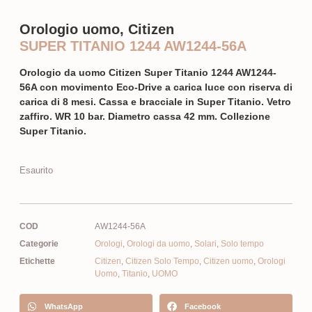
Orologio uomo, Citizen
SUPER TITANIO 1244 AW1244-56A
Orologio da uomo Citizen Super Titanio 1244 AW1244-
56A con movimento Eco-Drive a carica luce con riserva di
carica di 8 mesi. Cassa e bracciale in Super Titanio. Vetro
zaffiro. WR 10 bar. Diametro cassa 42 mm. Collezione
Super Titanio.
Esaurito
COD
AW1244-56A
Categorie
Orologi
,
Orologi da uomo
,
Solari
,
Solo tempo
Etichette
Citizen
,
Citizen Solo Tempo
,
Citizen uomo
,
Orologi
Uomo
,
Titanio
,
UOMO
WhatsApp
Facebook