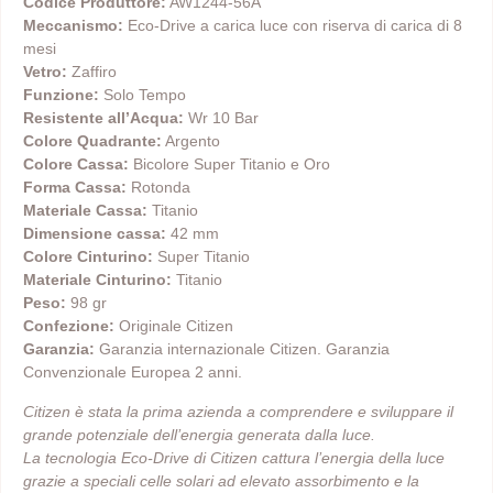
Codice Produttore:
AW1244-56A
Meccanismo:
Eco-Drive a carica luce con riserva di carica di 8
mesi
Vetro:
Zaffiro
Funzione:
Solo Tempo
Resistente all’Acqua:
Wr 10 Bar
Colore Quadrante:
Argento
Colore Cassa:
Bicolore Super Titanio e Oro
Forma Cassa:
Rotonda
Materiale Cassa:
Titanio
Dimensione cassa:
42 mm
Colore Cinturino:
Super Titanio
Materiale Cinturino:
Titanio
Peso:
98 gr
Confezione:
Originale Citizen
Garanzia:
Garanzia internazionale Citizen. Garanzia
Convenzionale Europea 2 anni.
Citizen è stata la prima azienda a comprendere e sviluppare il
grande potenziale dell’energia generata dalla luce.
La tecnologia Eco-Drive di Citizen cattura l’energia della luce
grazie a speciali celle solari ad elevato assorbimento e la