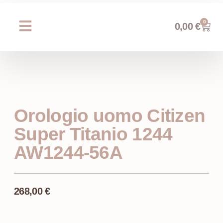
0
0,00
€
Chi siamo
Prossimi eventi
AREA WEDDING
Orologio uomo Citizen
Super Titanio 1244
AW1244-56A
268,00
€