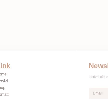
ink
Newsl
ome
Iscriviti all
rvizi
hop
ntatti