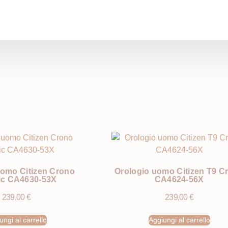
i
uomo Citizen Crono
Orologio uomo Citizen T9 C
ic CA4630-53X
CA4624-56X
239,00
€
239,00
€
ungi al carrello
Aggiungi al carrello