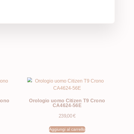
rono
Orologio uomo Citizen T9 Crono
CA4624-56E
239,00
€
Aggiungi al carrello