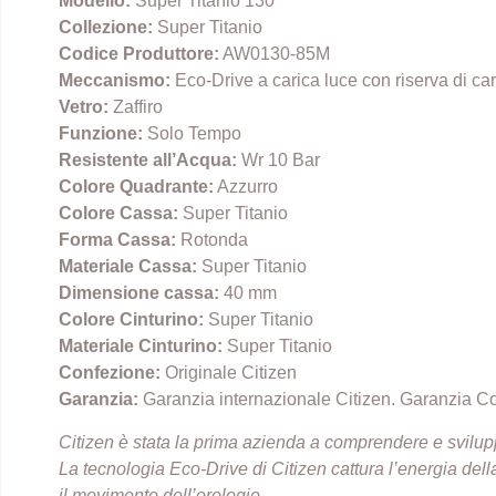
Modello:
Super Titanio 130
Collezione:
Super Titanio
Codice Produttore:
AW0130-85M
Meccanismo:
Eco-Drive a carica luce con riserva di car
Vetro:
Zaffiro
Funzione:
Solo Tempo
Resistente all’Acqua:
Wr 10 Bar
Colore Quadrante:
Azzurro
Colore Cassa:
Super Titanio
Forma Cassa:
Rotonda
Materiale Cassa:
Super Titanio
Dimensione cassa:
40 mm
Colore Cinturino:
Super Titanio
Materiale Cinturino:
Super Titanio
Confezione:
Originale Citizen
Garanzia:
Garanzia internazionale Citizen. Garanzia C
Citizen è stata la prima azienda a comprendere e svilupp
La tecnologia Eco-Drive di Citizen cattura l’energia dell
il movimento dell’orologio.