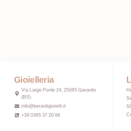
Gioielleria
L
Via Largo Ponte 24, 25085 Gavardo
H
(BS)
Se
info@berardigioielli.it
S
Co
+39 0365 37 20 66