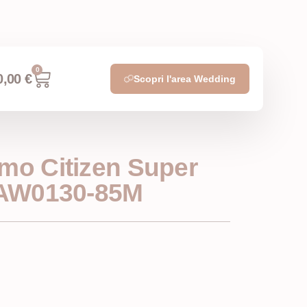
0
0,00
€
Scopri l'area Wedding
mo Citizen Super
0 AW0130-85M