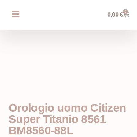
0
0,00
€
Chi siamo
Prossimi eventi
AREA WEDDING
Orologio uomo Citizen
Super Titanio 8561
BM8560-88L