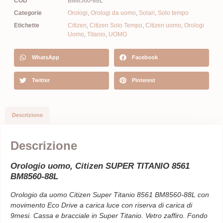
COD
BM8560-88L
Categorie
Orologi
,
Orologi da uomo
,
Solari
,
Solo tempo
Etichette
Citizen
,
Citizen Solo Tempo
,
Citizen uomo
,
Orologi
Uomo
,
Titanio
,
UOMO
WhatsApp
Facebook
Twitter
Pinterest
Descrizione
Descrizione
Orologio uomo, Citizen SUPER TITANIO 8561
BM8560-88L
Orologio da uomo Citizen Super Titanio 8561 BM8560-88L con
movimento Eco Drive a carica luce con riserva di carica di
9mesi. Cassa e bracciale in Super Titanio. Vetro zaffiro. Fondo