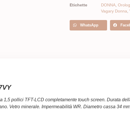
Etichette
DONNA
,
Orolo
Vagary Donna
,
WhatsApp
Face
07VY
 1,5 pollici TFT-LCD completamente touch screen. Durata della 
Milano. Vetro minerale. Impermeabilità WR. Diametro cassa 34 m