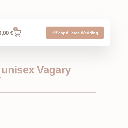
0
0,00
€
Scopri l'area Wedding
 unisex Vagary
Y