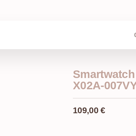
Smartwatch
X02A-007V
109,00
€