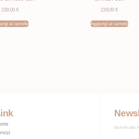
239,00
€
239,00
€
ungi al carrello
Aggiungi al carrello
ink
Newsl
ome
Iscriviti all
rvizi