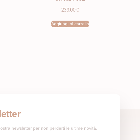
239,00
€
Aggiungi al carrello
etter
a nostra newsletter per non perderti le ultime novità.