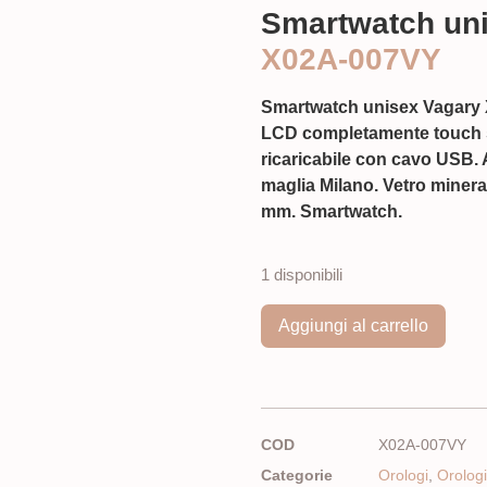
Smartwatch uni
X02A-007VY
Smartwatch unisex Vagar
LCD completamente touch sc
ricaricabile con cavo USB. A
maglia Milano. Vetro miner
mm. Smartwatch.
1 disponibili
Aggiungi al carrello
COD
X02A-007VY
Categorie
Orologi
,
Orolog