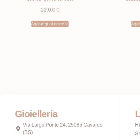
229,00
€
Aggiungi al carrello
Aggi
Gioielleria
L
Via Largo Ponte 24, 25085 Gavardo
H
(BS)
Se