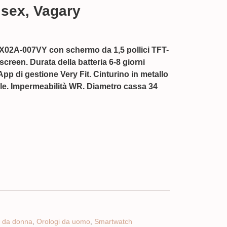
sex, Vagary
y X02A-007VY
con schermo da 1,5 pollici TFT-
reen. Durata della batteria 6-8 giorni
pp di gestione Very Fit. Cinturino in metallo
ale. Impermeabilità WR. Diametro cassa 34
i da donna
,
Orologi da uomo
,
Smartwatch