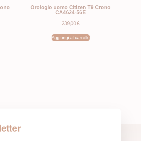
rono
Orologio uomo Citizen T9 Crono
CA4624-56E
239,00
€
Aggiungi al carrello
etter