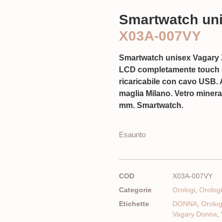
Smartwatch uni
X03A-007VY
Smartwatch unisex Vagary
LCD completamente touch sc
ricaricabile con cavo USB. A
maglia Milano. Vetro minera
mm. Smartwatch.
Esaurito
COD
X03A-007VY
Categorie
Orologi
,
Orolog
Etichette
DONNA
,
Orolo
Vagary Donna
,