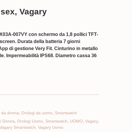
sex, Vagary
 X03A-007VY
con schermo da 1,8 pollici TFT-
reen. Durata della batteria 7 giorni
pp di gestione Very Fit. Cinturino in metallo
le. Impermeabilità IPS68. Diametro cassa 36
i da donna
,
Orologi da uomo
,
Smartwatch
gi Donna
,
Orologi Uomo
,
Smartwatch
,
UOMO
,
Vagary
,
Vagary Smartwatch
,
Vagary Uomo