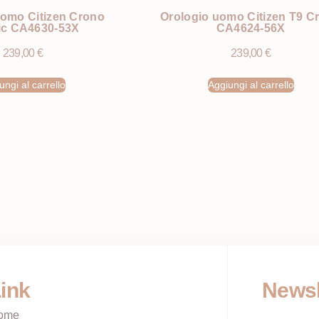
uomo Citizen Crono
Orologio uomo Citizen T9 C
ic CA4630-53X
CA4624-56X
239,00
€
239,00
€
ungi al carrello
Aggiungi al carrello
ink
Newsl
ome