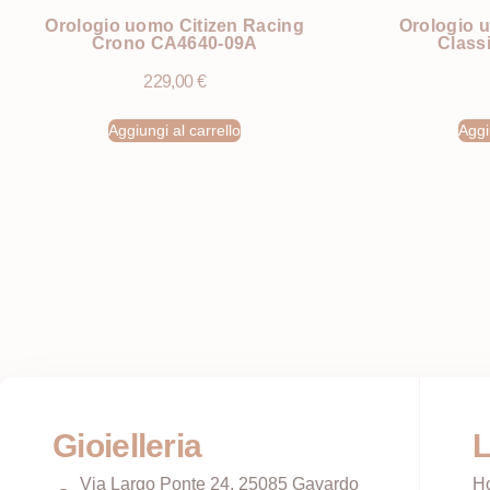
Orologio uomo Citizen Racing
Orologio 
Crono CA4640-09A
Class
229,00
€
Aggiungi al carrello
Aggi
Gioielleria
L
Via Largo Ponte 24, 25085 Gavardo
H