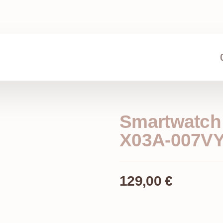
Smartwatch
X03A-007V
129,00
€