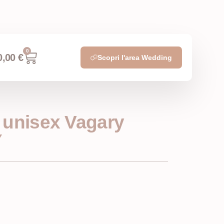
0
0,00
€
Scopri l'area Wedding
 unisex Vagary
Y