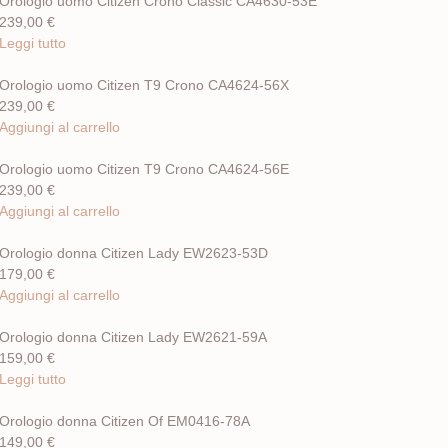
Orologio uomo Citizen Crono Classic CA4630-53E
239,00
€
Leggi tutto
Orologio uomo Citizen T9 Crono CA4624-56X
239,00
€
Aggiungi al carrello
Orologio uomo Citizen T9 Crono CA4624-56E
239,00
€
Aggiungi al carrello
Orologio donna Citizen Lady EW2623-53D
179,00
€
Aggiungi al carrello
Orologio donna Citizen Lady EW2621-59A
159,00
€
Leggi tutto
Orologio donna Citizen Of EM0416-78A
149,00
€