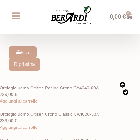
0
0,00
€
Chi siamo
Prossimi eventi
AREA WEDDING
Filtri
Ripristina
Orologio uomo Citizen Racing Crono CA4640-09A
229,00
€
Aggiungi al carrello
Orologio uomo Citizen Crono Classic CA4630-53X
239,00
€
Aggiungi al carrello