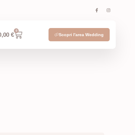
0
0,00
€
Scopri l'area Wedding