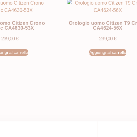
uomo Citizen Crono
Orologio uomo Citizen T9 C
ic CA4630-53X
CA4624-56X
239,00
€
239,00
€
ungi al carrello
Aggiungi al carrello