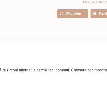
Mille
,
Rue des M
WhatsApp
Face
è di zirconi alternati a cerchi lisci bombati. Chiusura con mosch