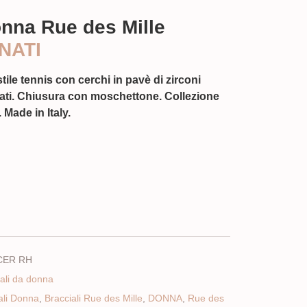
onna Rue des Mille
NATI
ile tennis con cerchi in pavè di zirconi
mbati. Chiusura con moschettone. Collezione
 Made in Italy.
CER RH
ali da donna
ali Donna
,
Bracciali Rue des Mille
,
DONNA
,
Rue des