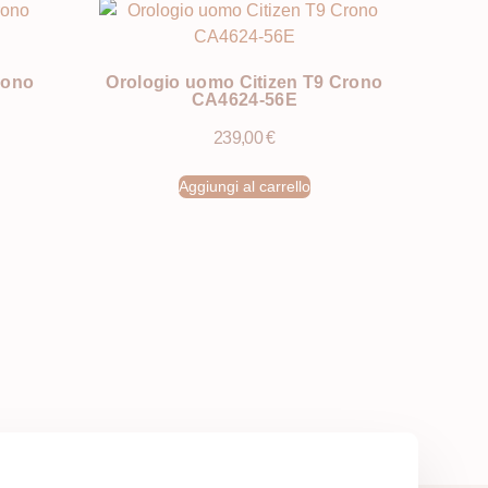
rono
Orologio uomo Citizen T9 Crono
CA4624-56E
239,00
€
Aggiungi al carrello