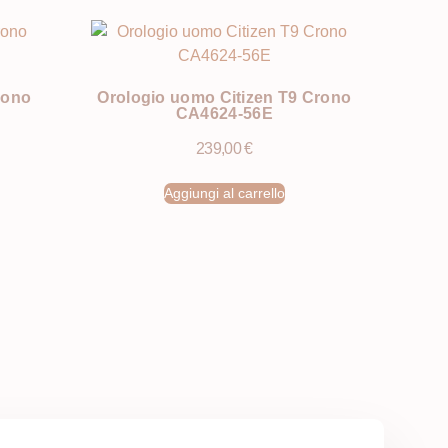
rono
Orologio uomo Citizen T9 Crono
CA4624-56E
239,00
€
Aggiungi al carrello