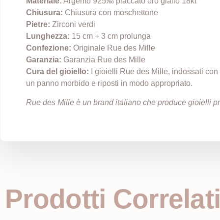
Materiale:
Argento 925‰ placcato oro giallo 18kt
Chiusura:
Chiusura con moschettone
Pietre:
Zirconi verdi
Lunghezza:
15 cm + 3 cm prolunga
Confezione:
Originale Rue des Mille
Garanzia:
Garanzia Rue des Mille
Cura del gioiello:
I gioielli Rue des Mille, indossati co
un panno morbido e riposti in modo appropriato.
Rue des Mille è un brand italiano che produce gioielli prê
Prodotti Correlat