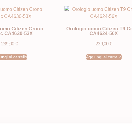
uomo Citizen Crono
Orologio uomo Citizen T9 C
ic CA4630-53X
CA4624-56X
239,00
€
239,00
€
ungi al carrello
Aggiungi al carrello