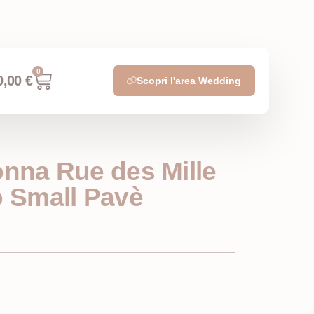
0
0,00
€
Scopri l'area Wedding
onna Rue des Mille
o Small Pavè